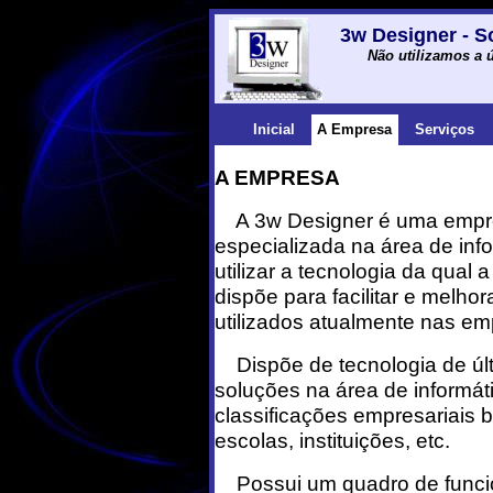
3w Designer - S
Não utilizamos a ú
Inicial
A Empresa
Serviços
A EMPRESA
A 3w Designer é uma empr
especializada na área de inf
utilizar a tecnologia da qual a
dispõe para facilitar e melho
utilizados atualmente nas em
Dispõe de tecnologia de úl
soluções na área de informá
classificações empresariais b
escolas, instituições, etc.
Possui um quadro de funci