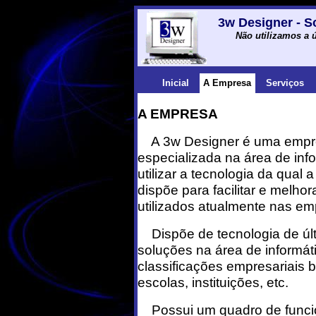
3w Designer - S
Não utilizamos a ú
Inicial
A Empresa
Serviços
A EMPRESA
A 3w Designer é uma empr
especializada na área de inf
utilizar a tecnologia da qual a
dispõe para facilitar e melho
utilizados atualmente nas em
Dispõe de tecnologia de úl
soluções na área de informá
classificações empresariais b
escolas, instituições, etc.
Possui um quadro de funci