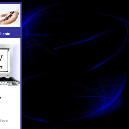
liente
s
ficos;