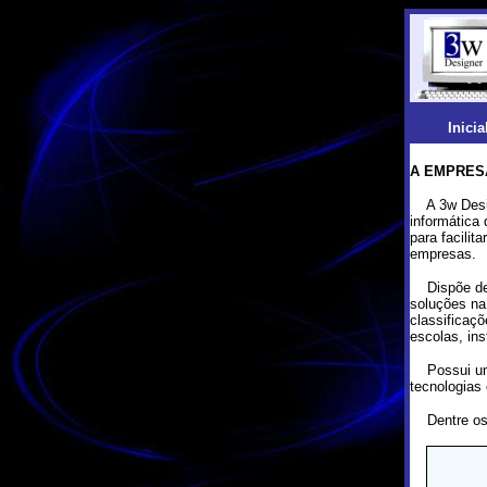
Inicia
A EMPRES
A 3w Desig
informática 
para facilit
empresas.
Dispõe de t
soluções na
classificaçõ
escolas, ins
Possui um q
tecnologias
Dentre os p