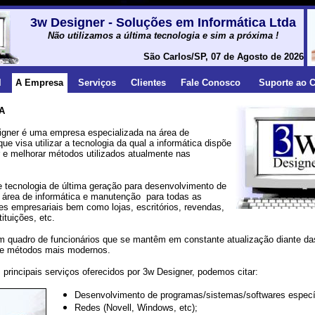
3w Designer - Soluções em Informática Ltda
Não utilizamos a última tecnologia e sim a próxima !
São Carlos/SP, 07 de Agosto de 2026
l
A Empresa
Serviços
Clientes
Fale Conosco
Suporte ao C
A
ner é uma empresa especializada na área de
que visa utilizar a tecnologia da qual a informática dispõe
ar e melhorar métodos utilizados atualmente nas
ecnologia de última geração para desenvolvimento de
 área de informática e manutenção para todas as
es empresariais bem como lojas, escritórios, revendas,
tituições, etc.
uadro de funcionários que se mantêm em constante atualização diante da
 e métodos mais modernos.
rincipais serviços oferecidos por 3w Designer, podemos citar:
Desenvolvimento de programas/sistemas/softwares especí
Redes (Novell, Windows, etc);