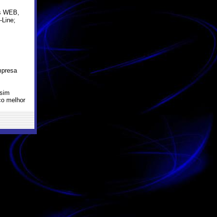
os WEB,
-Line;
mpresa
ssim
ço melhor