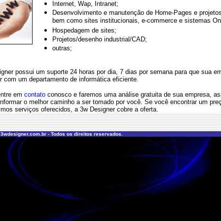
Internet, Wap, Intranet;
Desenvolvimento e manutenção de Home-Pages e projet
bem como sites institucionais, e-commerce e sistemas On
Hospedagem de sites;
Projetos/desenho industrial/CAD;
outras;
er possui um suporte 24 horas por dia, 7 dias por semana para que sua e
r com um departamento de informática eficiente.
ntre em
contato
conosco e faremos uma análise gratuita de sua empresa, a
nformar o melhor caminho a ser tomado por você. Se você encontrar um pre
mos serviços oferecidos, a 3w Designer cobre a oferta.
 3wdesigner.com.br - Todos os direitos reservados.