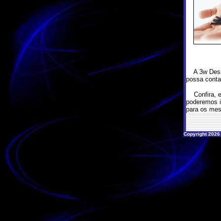
A 3w Design
possa conta
Confira, e
poderemos i
para os mes
Copyright 2026