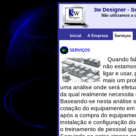
3w Designer - S
Não utilizamos a ú
Inicial
A Empresa
Serviços
SERVIÇOS
Quando fal
não estamos
ligar e usar
mais um pro
uma análise onde será efet
da qual realmente necessita 
Baseando-se nesta análise 
cotação do equipamento em d
após a compra do equipament
instalação e configuração d
o treinamento de pessoal que 