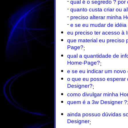
-
qual é o segredo ? por 
-
quanto custa criar ou 
-
preciso alterar minha
-
e se eu mudar de idéia
eu preciso ter acesso à I
que material eu preciso 
Page?
;
qual a quantidade de i
Home-Page?
;
e se eu indicar um novo 
o que eu posso esperar
Designer?
;
como divulgar minha H
quem é a 3w Designer ?
ainda possuo dúvidas so
Designer
;