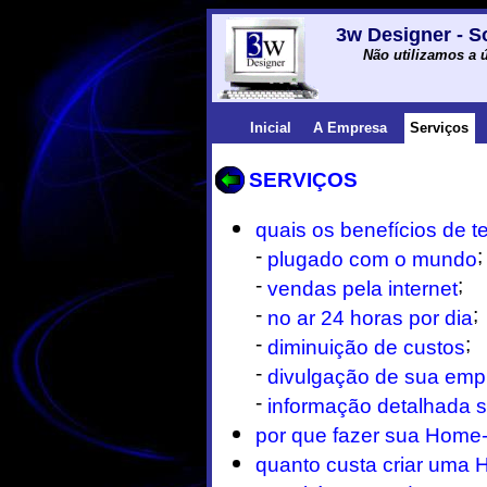
3w Designer - S
Não utilizamos a ú
Inicial
A Empresa
Serviços
SERVIÇOS
quais os benefícios de te
-
;
plugado com o mundo
-
;
vendas pela internet
-
;
no ar 24 horas por dia
-
;
diminuição de custos
-
divulgação de sua emp
-
informação detalhada 
por que fazer sua Home
quanto custa criar uma