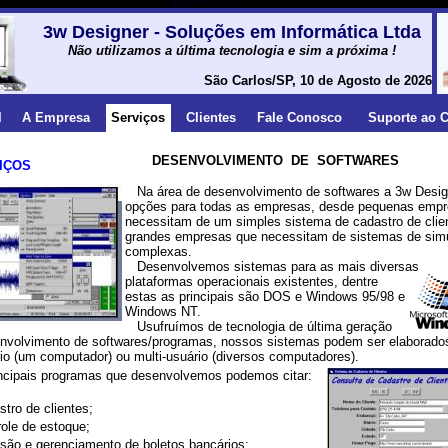
3w Designer - Soluções em Informática Ltda
Não utilizamos a última tecnologia e sim a próxima !
São Carlos/SP, 10 de Agosto de 2026
l
A Empresa
Serviços
Clientes
Fale Conosco
Suporte ao C
DESENVOLVIMENTO DE SOFTWARES
IÇOS
Na área de desenvolvimento de softwares a 3w Desig
opções para todas as empresas, desde pequenas emp
necessitam de um simples sistema de cadastro de clie
grandes empresas que necessitam de sistemas de sim
complexas.
Desenvolvemos sistemas para as mais diversas
plataformas operacionais existentes, dentre
estas as principais são DOS e Windows 95/98 e
Windows NT.
Usufruímos de tecnologia de última geração
envolvimento de softwares/programas, nossos sistemas podem ser elaborado
o (um computador) ou multi-usuário (diversos computadores).
ipais programas que desenvolvemos podemos citar:
stro de clientes;
role de estoque;
são e gerenciamento de boletos bancários;