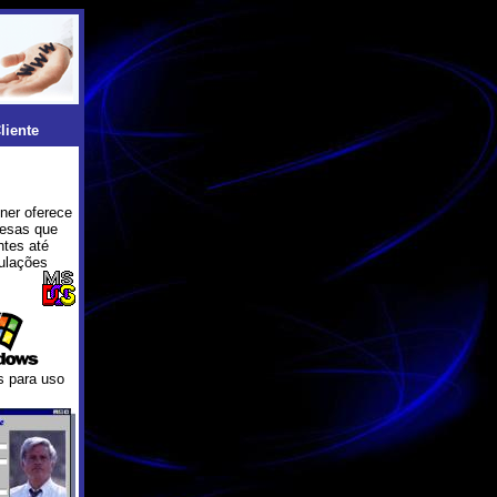
liente
ner oferece
resas que
ntes até
ulações
s para uso