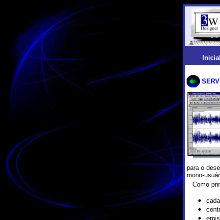
Inicia
SERV
para o des
mono-usuári
Como princ
cada
cont
emis