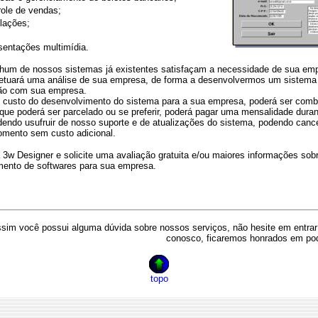
role de vendas;
lações;
sentações multimídia.
m de nossos sistemas já existentes satisfaçam a necessidade de sua emp
fetuará uma análise de sua empresa, de forma a desenvolvermos um siste
ção com sua empresa.
custo do desenvolvimento do sistema para a sua empresa, poderá ser com
 que poderá ser parcelado ou se preferir, poderá pagar uma mensalidade dura
endo usufruir de nosso suporte e de atualizações do sistema, podendo cance
omento sem custo adicional.
w Designer e solicite uma avaliação gratuita e/ou maiores informações sob
mento de softwares para sua empresa.
ssim você possui alguma dúvida sobre nossos serviços, não hesite em entr
conosco, ficaremos honrados em pod
topo