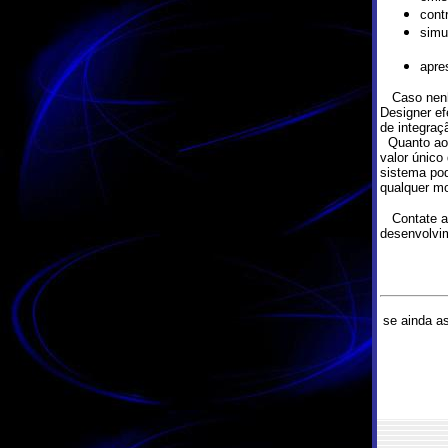
cont
simu
apre
Caso nenhu
Designer e
de integra
Quanto ao 
valor único
sistema pod
qualquer m
Contate a 3
desenvolvi
se ainda a