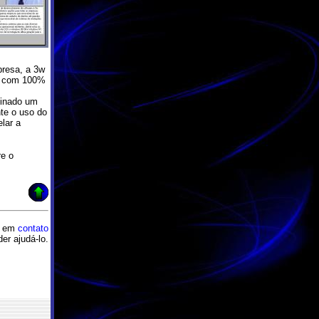
resa, a 3w
ma com 100%
binado um
nte o uso do
lar a
re o
ar em
contato
er ajudá-lo.