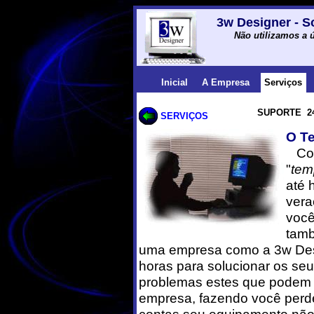
3w Designer - S
Não utilizamos a ú
Inicial
A Empresa
Serviços
SUPORTE 2
SERVIÇOS
O T
Como
"
tem
até 
vera
você
tamb
uma empresa como a 3w Desi
horas para solucionar os se
problemas estes que podem c
empresa, fazendo você perder