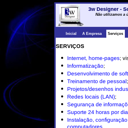
3w Designer - S
Não utilizamos a ú
Inicial
A Empresa
Serviços
SERVIÇOS
Internet, home-pages
; v
Informatização
;
Desenvolvimento de sof
Treinamento de pessoal
;
Projetos/desenhos indus
Redes locais (LAN)
;
Segurança de informaçõ
Suporte 24 horas por di
Instalação, configuraçã
computadores
.