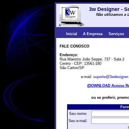
3w Designer - S
Não utilizamos a ú
Inicial
A Empresa
Serviços
FALE CONOSCO
Endereço:
Rua Maestro João Seppe, 737 - Sala 2
Centro - CEP: 13561-180
São Carlos/SP
e-mail:
suporte@3wdesigner
(
DOWNLOAD Acesso R
ou se preferir, preen
Form
Seu nome:
Seu e-mail: