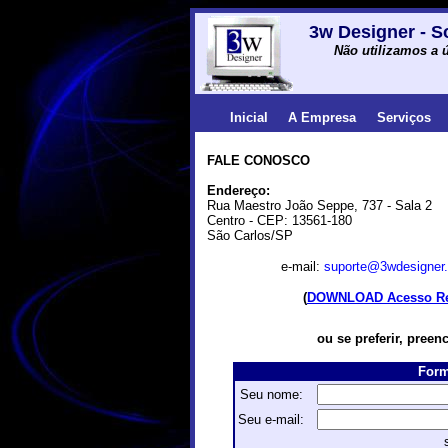
3w Designer - S
Não utilizamos a ú
Inicial
A Empresa
Serviços
FALE CONOSCO
Endereço:
Rua Maestro João Seppe, 737 - Sala 2
Centro - CEP: 13561-180
São Carlos/SP
e-mail:
suporte@3wdesigner
(
DOWNLOAD Acesso R
ou se preferir, preen
Form
Seu nome:
Seu e-mail: