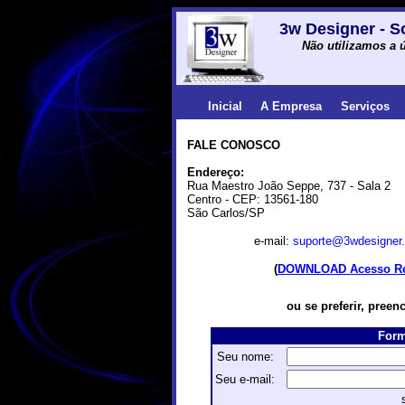
3w Designer - S
Não utilizamos a ú
Inicial
A Empresa
Serviços
FALE CONOSCO
Endereço:
Rua Maestro João Seppe, 737 - Sala 2
Centro - CEP: 13561-180
São Carlos/SP
e-mail:
suporte@3wdesigner
(
DOWNLOAD Acesso R
ou se preferir, preen
Form
Seu nome:
Seu e-mail: