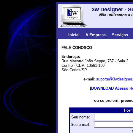
3w Designer - S
Não utilizamos a ú
Inicial
A Empresa
Serviços
FALE CONOSCO
Endereço:
Rua Maestro João Seppe, 737 - Sala 2
Centro - CEP: 13561-180
São Carlos/SP
e-mail:
suporte@3wdesigner
(
DOWNLOAD Acesso R
ou se preferir, preen
Form
Seu nome:
Seu e-mail: