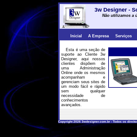
3w Designer - S
Não utilizamos a ú
Inicial
A Empresa
Serviços
Esta é uma seção de
suporte ao Cliente 3w
Designer, aqui nossos
clientes dispõem de
uma Administração
Online onde os mesmos
acompanham e
gerenciam seus sites de
um modo fácil e rápido
sem qualquer
necessidade de
conhecimentos
avançados.
Copyright 2026 3wdesigner.com.br - Todos os direit