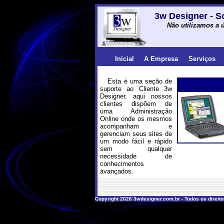
3w Designer - S
Não utilizamos a ú
Inicial
A Empresa
Serviços
Esta é uma seção de
suporte ao Cliente 3w
Designer, aqui nossos
clientes dispõem de
uma Administração
Online onde os mesmos
acompanham e
gerenciam seus sites de
um modo fácil e rápido
sem qualquer
necessidade de
conhecimentos
avançados.
Copyright 2026 3wdesigner.com.br - Todos os direit