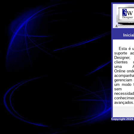
Inicia
Esta é u
suporte a
Designer,
clientes
uma Adm
Online on
acomp
gerenciam 
um modo fá
sem q
necess
conhecime
avançados
Copyright 2026