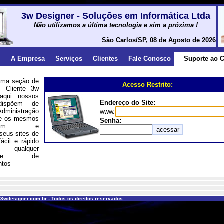
3w Designer - Soluções em Informática Ltda
Não utilizamos a última tecnologia e sim a próxima !
São Carlos/SP, 08 de Agosto de 2026
l
A Empresa
Serviços
Clientes
Fale Conosco
Suporte ao C
ma seção de
Acesso Restrito:
o Cliente 3w
 aqui nossos
Endereço do Site:
 dispõem de
inistração
www.
de os mesmos
Senha:
anham e
seus sites de
cil e rápido
ualquer
idade de
ntos
.
 3wdesigner.com.br - Todos os direitos reservados.