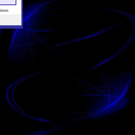
misso.