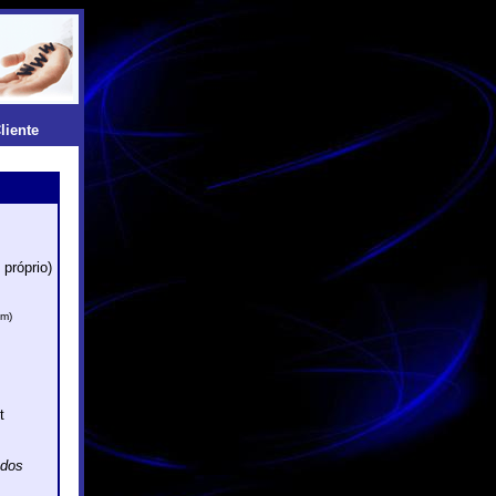
liente
próprio)
am)
t
ados