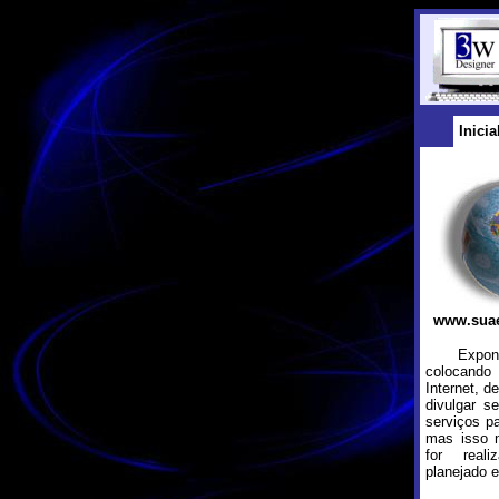
Inicia
www.sua
Exponha
colocan
Internet, d
divulgar s
serviços p
mas isso 
for real
planejado 