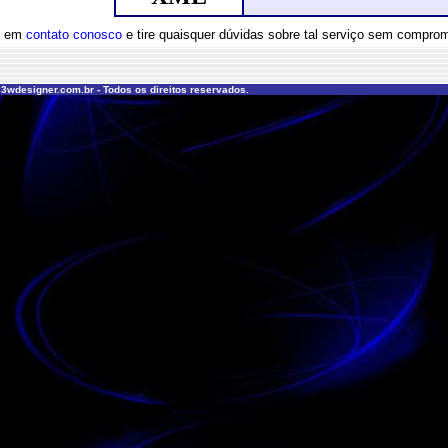
e em
contato conosco
e tire quaisquer dúvidas sobre tal serviço sem compro
 3wdesigner.com.br - Todos os direitos reservados.