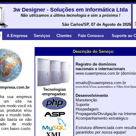
3w Designer - Soluções em Informática Ltda
Não utilizamos a última tecnologia e sim a próxima !
São Carlos/SP, 07 de Agosto de 2026
l
A Empresa
Serviços
Clientes
Fale Conosco
Suporte ao C
Descrição do Serviço:
Registro de domínios
nacionais e internacionais
www.suaempresa.com.br (domínio 
emails@suaempresa.com.br
empresa.com.br
(com Anti-Vírus automático e Filtro Anti-Sp
Tecnologias
empregadas:
Desenvolvimento
 sua empresa
Manutenção
do um site na
Suporte
este modo você irá
Hospedagem
eus produtos e/ou
Propaganda/Divulgação na Interne
ara o mundo todo,
Acompanhamento estratégico
não basta se não
izado de modo
Estrutura diferenciada com result
e com baixo custo.
garantidos por nossa equipe!
XML