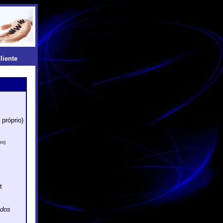
liente
próprio)
am)
t
ados