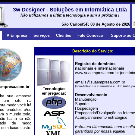
3w Designer - Soluções em Informática Ltda
Não utilizamos a última tecnologia e sim a próxima !
São Carlos/SP, 08 de Agosto de 2026
l
A Empresa
Serviços
Clientes
Fale Conosco
Suporte ao C
Descrição do Serviço:
Registro de domínios
nacionais e internacionais
www.suaempresa.com.br (domínio 
emails@suaempresa.com.br
empresa.com.br
(com Anti-Vírus automático e Filtro Anti-Sp
Tecnologias
empregadas:
Desenvolvimento
 sua empresa
Manutenção
do um site na
Suporte
este modo você irá
Hospedagem
eus produtos e/ou
Propaganda/Divulgação na Interne
ara o mundo todo,
Acompanhamento estratégico
não basta se não
izado de modo
Estrutura diferenciada com result
e com baixo custo.
garantidos por nossa equipe!
XML