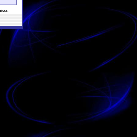
misso.