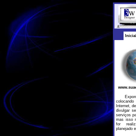
Inicia
www.sua
Exponha
colocan
Internet, d
divulgar s
serviços p
mas isso 
for real
planejado 