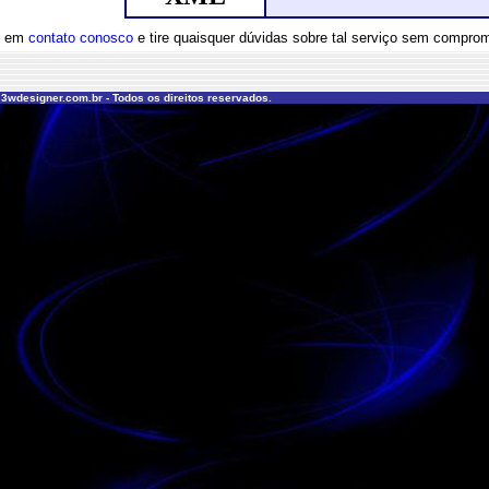
e em
contato conosco
e tire quaisquer dúvidas sobre tal serviço sem compro
 3wdesigner.com.br - Todos os direitos reservados.