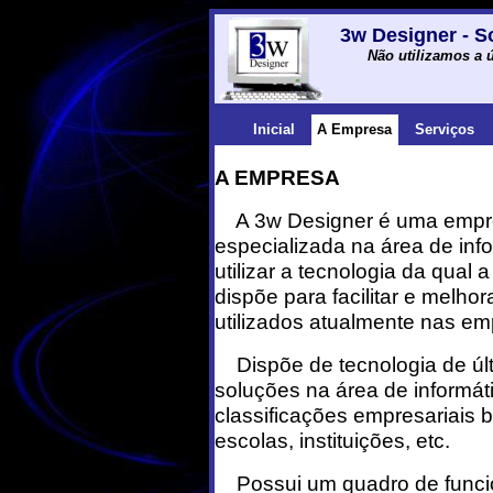
3w Designer - S
Não utilizamos a ú
Inicial
A Empresa
Serviços
A EMPRESA
A 3w Designer é uma empr
especializada na área de inf
utilizar a tecnologia da qual a
dispõe para facilitar e melho
utilizados atualmente nas em
Dispõe de tecnologia de úl
soluções na área de informá
classificações empresariais b
escolas, instituições, etc.
Possui um quadro de funci