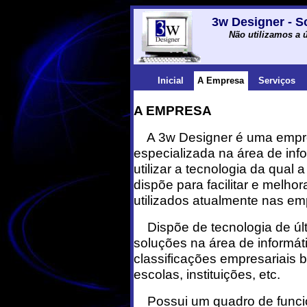
3w Designer - S
Não utilizamos a ú
Inicial
A Empresa
Serviços
A EMPRESA
A 3w Designer é uma empr
especializada na área de inf
utilizar a tecnologia da qual a
dispõe para facilitar e melho
utilizados atualmente nas em
Dispõe de tecnologia de úl
soluções na área de informá
classificações empresariais b
escolas, instituições, etc.
Possui um quadro de funci