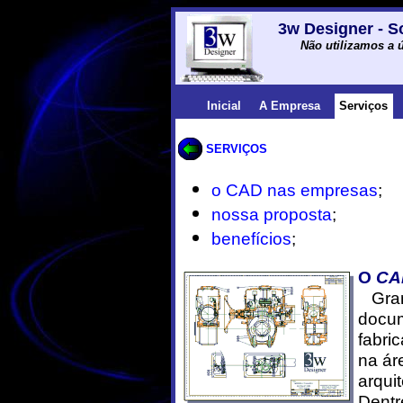
3w Designer - S
Não utilizamos a ú
Inicial
A Empresa
Serviços
SERVIÇOS
o CAD nas empresas
;
nossa proposta
;
benefícios
;
O
CA
Grand
docum
fabri
na ár
arqui
Dentr