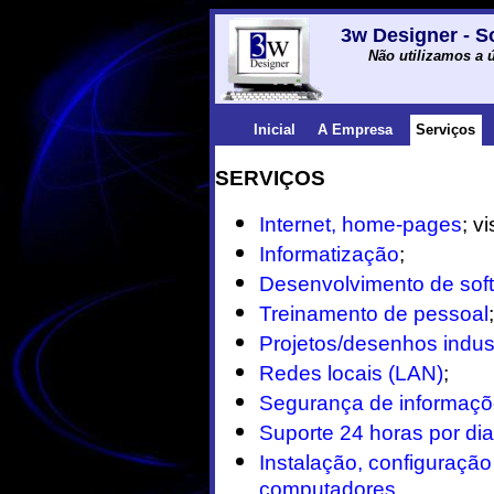
3w Designer - S
Não utilizamos a ú
Inicial
A Empresa
Serviços
SERVIÇOS
Internet, home-pages
; v
Informatização
;
Desenvolvimento de sof
Treinamento de pessoal
;
Projetos/desenhos indus
Redes locais (LAN)
;
Segurança de informaçõ
Suporte 24 horas por di
Instalação, configuraçã
computadores
.