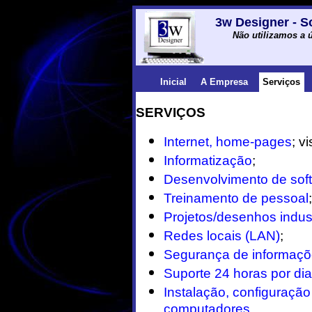
3w Designer - S
Não utilizamos a ú
Inicial
A Empresa
Serviços
SERVIÇOS
Internet, home-pages
; v
Informatização
;
Desenvolvimento de sof
Treinamento de pessoal
;
Projetos/desenhos indus
Redes locais (LAN)
;
Segurança de informaçõ
Suporte 24 horas por di
Instalação, configuraçã
computadores
.